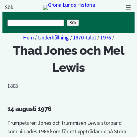
Sök
Sök
Sök
Hem
/
Underhållning
/
1970-talet
/
1976
/
Thad Jones och Mel
Lewis
1883
14 augusti 1976
Trumpetaren Jones och trummisen Lewis storband
som bildades 1966 kom för ett uppträdande på Stora