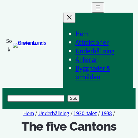
Hem
Sö
Attraktioner
k
Underhållning
År för år
Byggnader &
områden
Sök
Sök
Hem
/
Underhållning
/
1930-talet
/
1938
/
The five Cantons