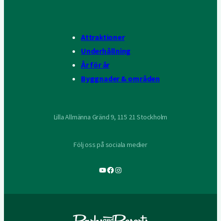
Attraktioner
Underhållning
År för år
Byggnader & områden
Lilla Allmänna Gränd 9, 115 21 Stockholm
Följ oss på sociala medier
YouTube
Facebook
Instagram