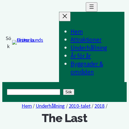
Hem
Sö
Attraktioner
k
Underhållning
År för år
Byggnader &
områden
Sök
Sök
Hem
/
Underhållning
/
2010-talet
/
2018
/
The Last