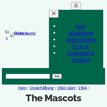
Hem
Sö
Attraktioner
k
Underhållning
År för år
Byggnader &
områden
Sök
Sök
Hem
/
Underhållning
/
1960-talet
/
1964
/
The Mascots