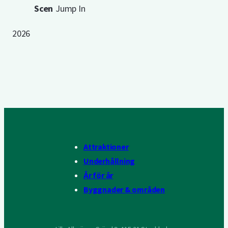
Scen
Jump In
2026
Attraktioner
Underhållning
År för år
Byggnader & områden