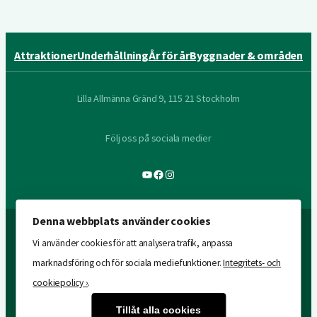
Attraktioner
Underhållning
År för år
Byggnader & områden
Lilla Allmänna Gränd 9, 115 21 Stockholm
Följ oss på sociala medier
YouTube
Facebook
Instagram
Denna webbplats använder cookies
Vi använder cookies för att analysera trafik, anpassa
marknadsföring och för sociala mediefunktioner.
Integritets- och
cookiepolicy ›
.
Tillåt alla cookies