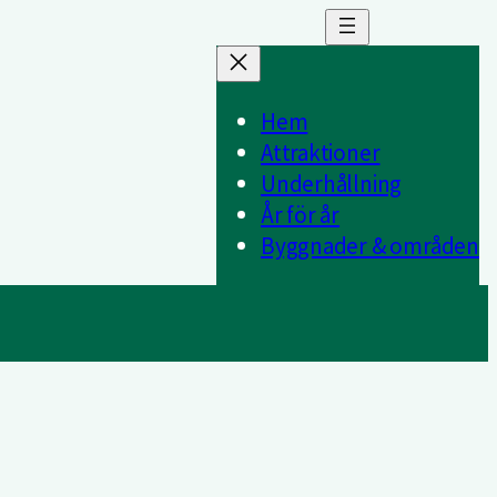
Hem
Attraktioner
Underhållning
År för år
Byggnader & områden