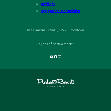
År för år
Byggnader & områden
Lilla Allmänna Gränd 9, 115 21 Stockholm
Följ oss på sociala medier
YouTube
Facebook
Instagram