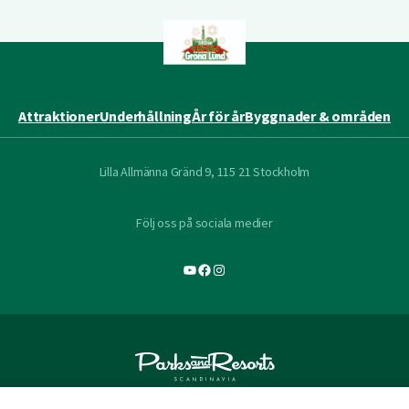
Attraktioner
Underhållning
År för år
Byggnader & områden
Lilla Allmänna Gränd 9, 115 21 Stockholm
Följ oss på sociala medier
YouTube
Facebook
Instagram