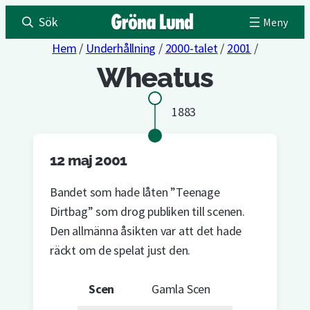
Sök
Hem
/
Underhållning
/
2000-talet
/
2001
/
Wheatus
1883
12 maj 2001
Bandet som hade låten ”Teenage
Dirtbag” som drog publiken till scenen.
Den allmänna åsikten var att det hade
räckt om de spelat just den.
Scen
Gamla Scen