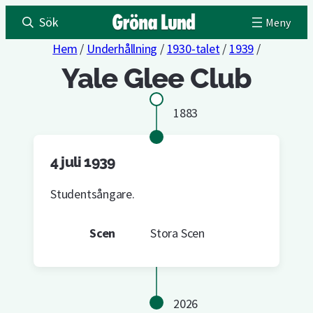
Sök
Hem
/
Underhållning
/
1930-talet
/
1939
/
Yale Glee Club
1883
4 juli 1939
Studentsångare.
Scen
Stora Scen
2026