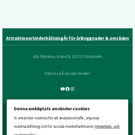
Attraktioner
Underhållning
År för år
Byggnader & områden
Lilla Allmänna Gränd 9, 115 21 Stockholm
Följ oss på sociala medier
YouTube
Facebook
Instagram
Denna webbplats använder cookies
Vi använder cookies för att analysera trafik, anpassa
marknadsföring och för sociala mediefunktioner.
Integritets- och
cookiepolicy ›
.