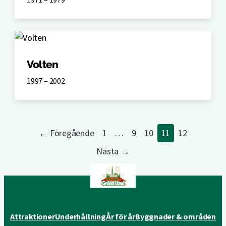
Volten
1997 – 2002
← Föregående
1
…
9
10
11
12
Nästa →
Attraktioner
Underhållning
År för år
Byggnader & områden