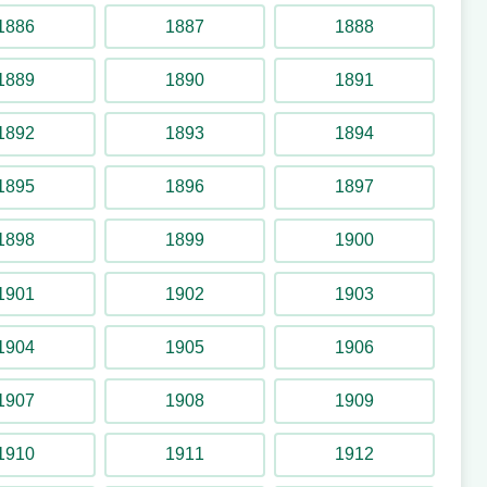
Telecombat
1886
1887
1888
1969
1889
1890
1891
1892
1893
1894
Thriller
1895
1896
1897
1996
1898
1899
1900
1901
1902
1903
Titan
1904
1905
1906
1961 – 1968
1907
1908
1909
1910
1911
1912
Tivolitrucken