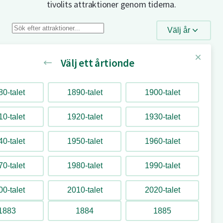
tivolits attraktioner genom tiderna.
Sök
Välj år
efter
attraktioner
Välj ett årtionde
0-talet
1890-talet
1900-talet
Tagada
0-talet
1920-talet
1930-talet
1982
0-talet
1950-talet
1960-talet
Tekopparna
0-talet
1980-talet
1990-talet
2008
0-talet
2010-talet
2020-talet
1883
1884
1885