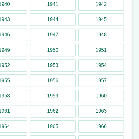
1931 – Okänt
1940
1941
1942
1943
1944
1945
Tornado
1946
1947
1948
1959 – 1960
1949
1950
1951
1952
1953
1954
Tornet
1955
1956
1957
1966 – 1997
1958
1959
1960
1961
1962
1963
Trabant
1964
1965
1966
1973