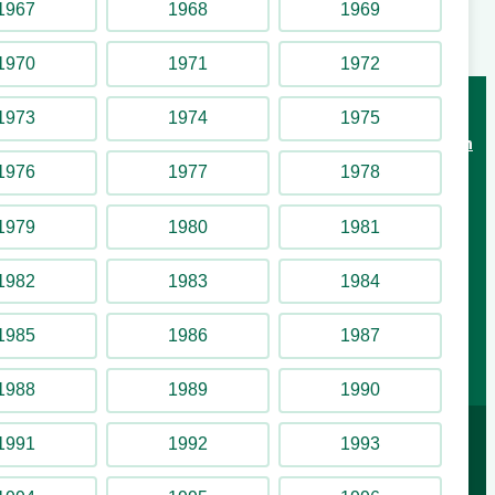
1967
1968
1969
← Föregående
1
…
8
9
10
11
12
Nästa →
1970
1971
1972
1973
1974
1975
Attraktioner
Underhållning
År för år
Byggnader & områden
1976
1977
1978
Lilla Allmänna Gränd 9, 115 21 Stockholm
1979
1980
1981
Följ oss på sociala medier
1982
1983
1984
YouTube
Facebook
Instagram
1985
1986
1987
1988
1989
1990
1991
1992
1993