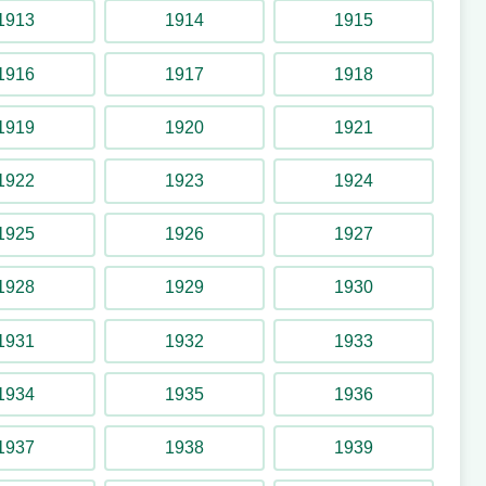
1913
1914
1915
1991 – 2010
1916
1917
1918
1919
1920
1921
Toboggan
1922
1923
1924
1917 – 1920-tal
1925
1926
1927
1928
1929
1930
Toboggan
1931
1932
1933
1924
1934
1935
1936
Tomtetåget
1937
1938
1939